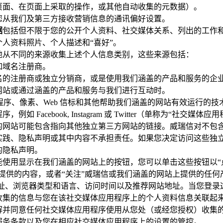
页面、在页面上采取的操作，或其他自动收集的元数据）。
您从我们及第三方接收营销信息的通讯偏好设置。
据
包括但不限于您的公开个人资料、社交媒体关系、列出的工作
人资料照片、个人描述和“喜好”。
地从不同的来源收集上述个人信息类别，这些来源包括：
如域名注册商。
名的注册商或独立分销商，或是使用我们涵盖的产品和服务的企
网站或通过涵盖的产品和服务与我们进行互动时。
kie、分析程序、像素、Web 信标和其他帮助我们涵盖的网站有效运行的技
如 Facebook, Instagram 或 Twitter（单称为“社交媒体应
的网站可能包含指向其他独立第三方网站的链接。威瑞信对不包
实践、隐私声明或其中内容不承担责任。如果您决定访问这些独
的隐私声明。
使用显示在我们涵盖的网站上的按钮，您可以单击这些按钮以“点
提供的内容，或者“关注”威瑞信或我们涵盖的网站上提供的任何
 地址、浏览器类型和语言、访问时间以及推荐网站地址。当您登
收集的信息与您在该社交媒体应用程序上的个人资料信息关联起
解并同意任何社交媒体应用程序使用从您处（或经您授权）收集
服务条款以及您在相应社交媒体应用程序上的设置的管控。