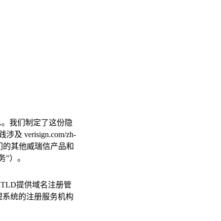
息。我们制定了这份隐
实践涉及
verisign.com/zh-
们的其他威瑞信产品和
务”）。
其他TLD提供域名注册管
理系统的注册服务机构