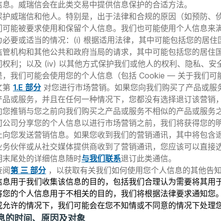
信息。威瑞信会在此类交易中提供信息保护的合适方法。
保护威瑞信和他人。特别是，出于法律和合规的原因（如预防、
们可能被要求使用和保留个人信息。我们也可能使用个人信息来
必要或适当的情况：(i) 根据适用法律，其中可能包括您的居住国以
管机构和其他公共和政府当局的请求，其中可能包括您的居住国以外
权利；以及 (iv) 以其他方式保护我们或他人的权利、隐私、安
我们可能会使用您的个人信息（包括 Cookie — 关于我们可能如
文第
1.E 部分
对您进行市场营销。如果您向我们购买了产品或服
产品或服务，并且在任何一种情况下，您都没有选择退订该营销
向您推销与您之前向我们购买之产品或服务不相似的产品或服务
何公司分享您的个人信息以进行市场营销之前，我们将获得您的
止向您发送营销信息。如果您收到我们的营销通讯，其中将包含
业务伙伴或从社交媒体提供商收到了营销通讯，您应该可以直接
明末尾处的详细信息随时
与我们联系
退订此类通信。
查阅
第 三 部分
，以获取有关我们如何使用您个人信息的其他告
信息用于我们收集该信息的目的，包括我们合理认为需要将其用
将您的个人信息用于不相关的目的，我们将根据法律要求通知您
或允许的情况下，我们可能会在您不知情或不同意的情况下处理
信息的时间、原因及对象